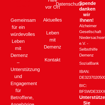
Hilfe
Spende
Datenschutz
vor Ort
danken
wir
Aktuelles
Ihnen!
Gemeinsam
Alzheimer
für ein
Gesellschaft
Leben
würdevolles
Niedersachse
mit
Leben
e.V. -
Demenz
mit
Selbsthilfe
Demenz
Demenz
Kontakt
–
SozialBank
Unterstützung
IBAN:
und
DE323702050
Engagement
BIC:
für
BFSWDE33X
Unterstütz
Betroffene,
Sie
Angehörige