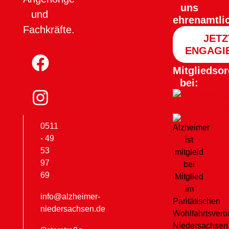
uns
und
ehrenamtli
Fachkräfte.
JETZ
ENGAGI
Mitgliedsor
bei:
0511
- 49
53
97
69
info@alzheimer-
niedersachsen.de