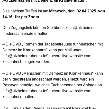
AG
„Menschen mit Demenz im Krankenhaus“
:
Das nächste Treffen ist
am
Mittwoch, den
02.04.2025. von
14-16 Uhr per Zoom.
Den Zugangslink können Sie über s.koch@alzheimer-
niedersachsen.de erhalten.
– Die
DVD „Formen der Tagesbetreuung für Menschen mit
Demenz im Krankenhaus“
kann
per Mail unter
info@alzheimerubertra-io9huevrrc.live-website.com
kostenfrei bezogen werden.
– Die
DVD „Menschen mit Demenz im Krankenhaus“
kann
per Videostream angeschaut
werden. Hierzu wird ein
Passwort
benötigt, welches Fachpersonen per Anfrage an
info@alzheimerubertra-io9huevrrc.live-website.com
kostenfrei erhalten.
Die Links zu den Videos lassen sich mit Passwort
hier