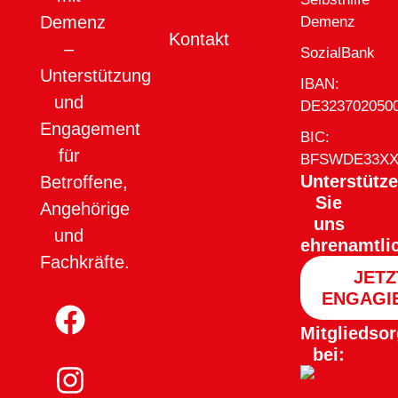
Demenz
Demenz
Kontakt
–
SozialBank
Unterstützung
IBAN:
und
DE323702050
Engagement
BIC:
für
BFSWDE33X
Unterstütz
Betroffene,
Sie
Angehörige
uns
und
ehrenamtli
Fachkräfte.
JETZ
ENGAGI
Mitgliedsor
bei: