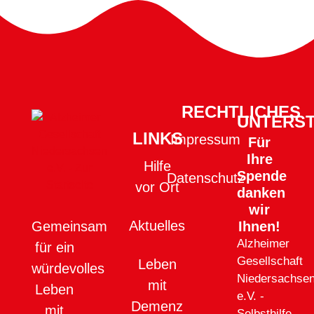
RECHTLICHES
UNTERS
LINKS
Impressum
Für
Ihre
Hilfe
Spende
Datenschutz
vor Ort
danken
wir
Aktuelles
Ihnen!
Gemeinsam
Alzheimer
für ein
Gesellschaft
Leben
würdevolles
Niedersachse
mit
Leben
e.V. -
Demenz
mit
Selbsthilfe