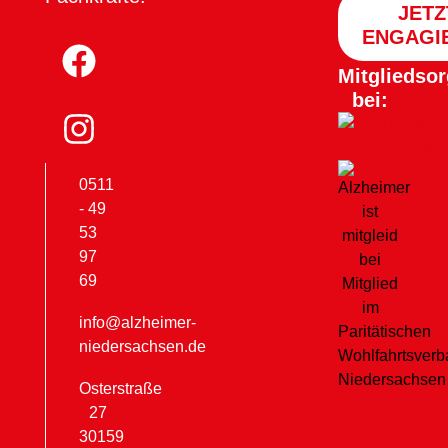
JETZ
ENGAGI
Mitgliedsor
bei:
0511
- 49
53
97
69
info@alzheimer-
niedersachsen.de
Osterstraße
27
30159