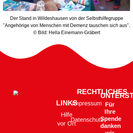
Der Stand in Wildeshausen von der Selbsthilfegruppe
"Angehörige von Menschen mit Demenz tauschen sich aus".
© Bild: Hella Einemann-Gräbert
RECHTLICHES
UNTERS
LINKS
Impressum
Für
Ihre
Hilfe
Spende
Datenschutz
vor Ort
danken
wir