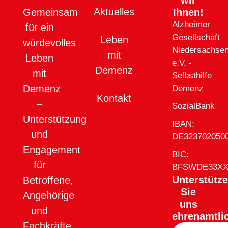
Aktuelles
Ihnen!
Gemeinsam
Alzheimer
für ein
Gesellschaft
Leben
würdevolles
Niedersachse
mit
Leben
e.V. -
Demenz
mit
Selbsthilfe
Demenz
Demenz
Kontakt
–
SozialBank
Unterstützung
IBAN:
und
DE323702050
Engagement
BIC:
für
BFSWDE33X
Unterstütz
Betroffene,
Sie
Angehörige
uns
und
ehrenamtli
Fachkräfte.