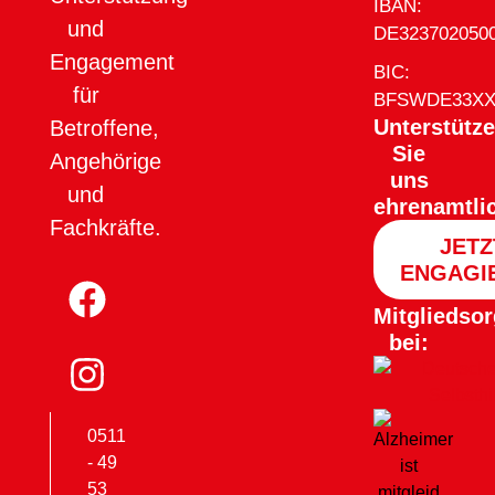
IBAN:
und
DE323702050
Engagement
BIC:
für
BFSWDE33X
Unterstütz
Betroffene,
Sie
Angehörige
uns
und
ehrenamtli
Fachkräfte.
JETZ
ENGAGI
Mitgliedsor
bei:
0511
- 49
53