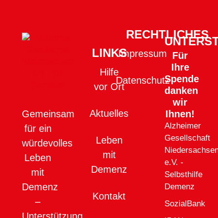
RECHTLICHES
UNTERS
LINKS
Impressum
Für
Ihre
Hilfe
Spende
Datenschutz
vor Ort
danken
wir
Aktuelles
Ihnen!
Gemeinsam
Alzheimer
für ein
Gesellschaft
Leben
würdevolles
Niedersachse
mit
Leben
e.V. -
Demenz
mit
Selbsthilfe
Demenz
Demenz
Kontakt
–
SozialBank
Unterstützung