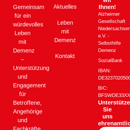
Aktuelles
Ihnen!
Gemeinsam
Alzheimer
für ein
Gesellschaft
Leben
würdevolles
Niedersachse
mit
Leben
e.V. -
Demenz
mit
Selbsthilfe
Demenz
Demenz
Kontakt
–
SozialBank
Unterstützung
IBAN:
und
DE323702050
Engagement
BIC:
für
BFSWDE33X
Unterstütz
Betroffene,
Sie
Angehörige
uns
und
ehrenamtli
Fachkräfte.