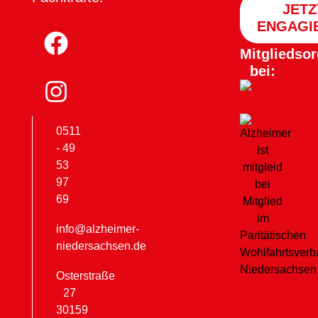
JETZ
ENGAGI
Mitgliedsor
bei:
0511
- 49
53
97
69
info@alzheimer-
niedersachsen.de
Osterstraße
27
30159