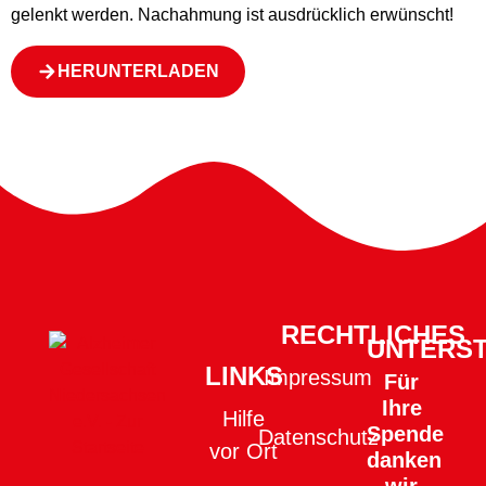
gelenkt werden. Nachahmung ist ausdrücklich erwünscht!
HERUNTERLADEN
RECHTLICHES
UNTERS
LINKS
Impressum
Für
Ihre
Hilfe
Spende
Datenschutz
vor Ort
danken
wir