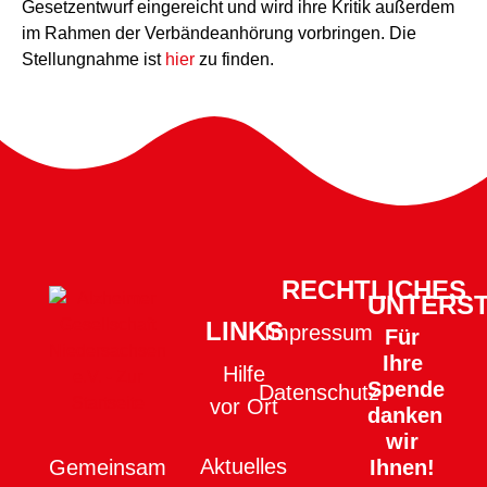
Gesetzentwurf eingereicht und wird ihre Kritik außerdem
im Rahmen der Verbändeanhörung vorbringen. Die
Stellungnahme ist
hier
zu finden.
RECHTLICHES
UNTERS
LINKS
Impressum
Für
Ihre
Hilfe
Spende
Datenschutz
vor Ort
danken
wir
Aktuelles
Ihnen!
Gemeinsam