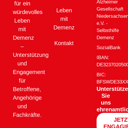
Alzheimer
für ein
Gesellschaft
Leben
würdevolles
Niedersachse
mit
Leben
e.V. -
Demenz
mit
Selbsthilfe
Demenz
Demenz
Kontakt
–
SozialBank
Unterstützung
IBAN:
und
DE323702050
Engagement
BIC:
für
BFSWDE33X
Unterstütz
Betroffene,
Sie
Angehörige
uns
und
ehrenamtli
Fachkräfte.
JETZ
ENGAGI