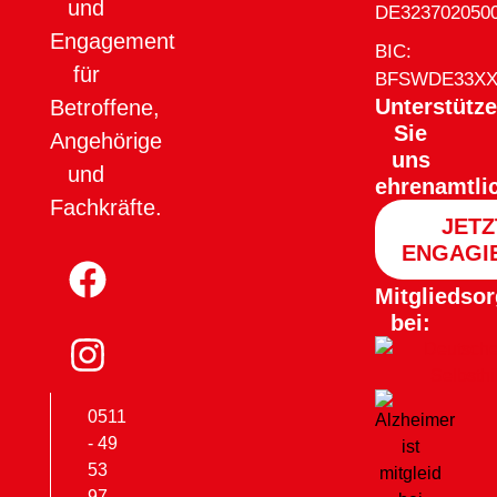
und
DE323702050
Engagement
BIC:
für
BFSWDE33X
Unterstütz
Betroffene,
Sie
Angehörige
uns
und
ehrenamtli
Fachkräfte.
JETZ
ENGAGI
Mitgliedsor
bei:
0511
- 49
53
97