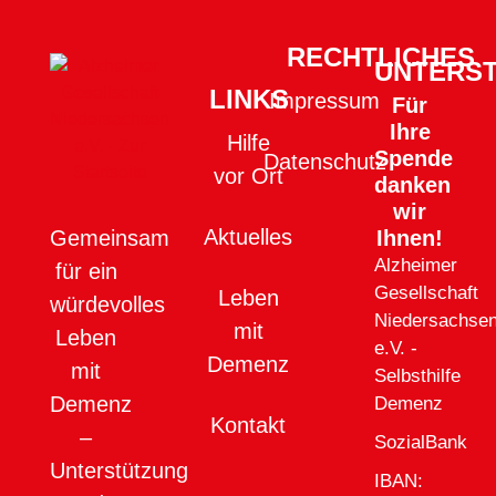
RECHTLICHES
UNTERS
LINKS
Impressum
Für
Ihre
Hilfe
Spende
Datenschutz
vor Ort
danken
wir
Aktuelles
Ihnen!
Gemeinsam
Alzheimer
für ein
Gesellschaft
Leben
würdevolles
Niedersachse
mit
Leben
e.V. -
Demenz
mit
Selbsthilfe
Demenz
Demenz
Kontakt
–
SozialBank
Unterstützung
IBAN: